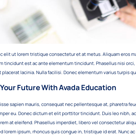
c elit ut lorem tristique consectetur et at metus. Aliquam eros m
 tincidunt est ac ante elementum tincidunt. Phasellus nisi orci, t
 placerat lacinia. Nulla facilisi. Donec elementum varius turpis q
 Your Future With Avada Education
sse sapien mauris, consequat nec pellentesque at, pharetra feugia
mper eu. Donec dictum et elit porttitor tincidunt. Duis leo nibh, a
rem at eleifend. Phasellus imperdiet, libero vel consectetur aliqu
ed lorem ipsum, rhoncus quis congue in, tristique id erat. Nunc ac