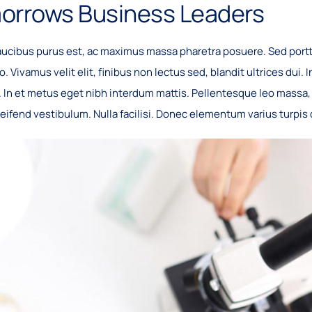
orrows Business Leaders
aucibus purus est, ac maximus massa pharetra posuere. Sed port
 Vivamus velit elit, finibus non lectus sed, blandit ultrices dui
 In et metus eget nibh interdum mattis. Pellentesque leo massa, p
eleifend vestibulum. Nulla facilisi. Donec elementum varius turpis