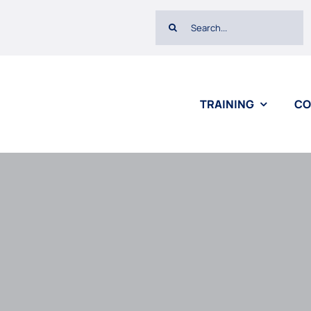
Search
for:
TRAINING
CO