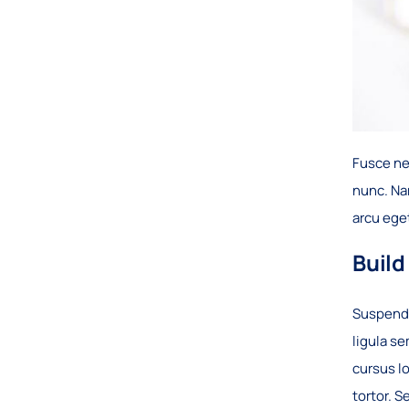
Fusce ne
nunc. Nam
arcu eget
Build
Suspendi
ligula se
cursus lo
tortor. S