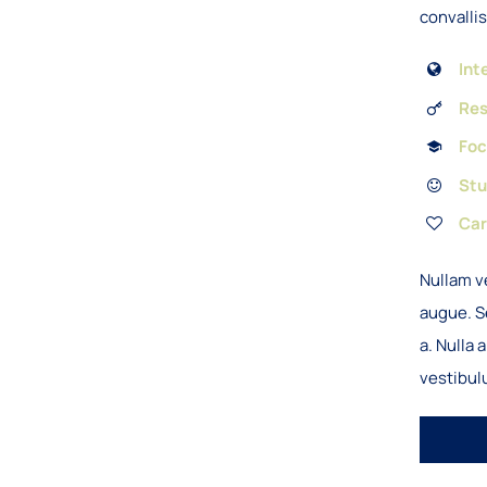
convalli
Int
Res
Foc
Stu
Car
Nullam v
augue. Se
a. Nulla
vestibul