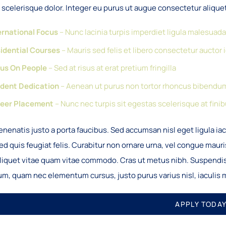
s scelerisque dolor. Integer eu purus ut augue consectetur alique
ernational Focus
– Nunc lacinia turpis imperdiet ligula malesuad
idential Courses
– Mauris sed felis et libero consectetur auctor id
us On People
– Sed at risus at erat pretium fringilla
dent Dedication
– Aenean ut purus non tortor rhoncus bibendu
eer Placement
– Nunc nec turpis sit egestas scelerisque at finib
enenatis justo a porta faucibus. Sed accumsan nisl eget ligula ia
d quis feugiat felis. Curabitur non ornare urna, vel congue mauri
 aliquet vitae quam vitae commodo. Cras ut metus nibh. Suspendis
um, quam nec elementum cursus, justo purus varius nisl, iaculis 
APPLY TODA