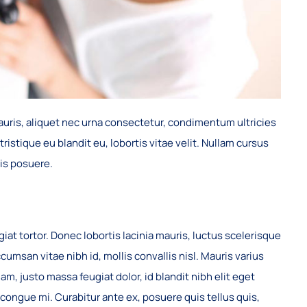
auris, aliquet nec urna consectetur, condimentum ultricies
ristique eu blandit eu, lobortis vitae velit. Nullam cursus
uis posuere.
t tortor. Donec lobortis lacinia mauris, luctus scelerisque
ccumsan vitae nibh id, mollis convallis nisl. Mauris varius
am, justo massa feugiat dolor, id blandit nibh elit eget
 congue mi. Curabitur ante ex, posuere quis tellus quis,