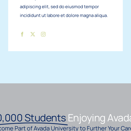
adipiscing elit, sed do eiusmod tempor
incididunt ut labore et dolore magna aliqua.
,000 Students
Enjoying Avad
ome Part of Avada University to Further Your Car