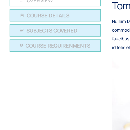
OVERVIEW
Tom
COURSE DETAILS
Nullam f
SUBJECTS COVERED
commodo.
faucibus.
COURSE REQUIRENMENTS
id felis 